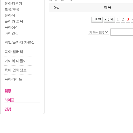
유아키우기
No.
제목
모유/분유
유아식
1
2
3
놀이와 교육
육아상식
아이건강
백일/돌잔치 자료실
육아 갤러리
아이와 나들이
육아 업체정보
육아가이드