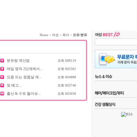
Home
>
여성
>
육아
>
모유/분유
분유량 계산법
조회
608119
매일 명작 2단계에서...
조회
605561
요즘 뜨는 젖몸살 케...
조회
604888
젖 뗴고...
조회
603746
출산 & 수유 돌아보...
조회
603036