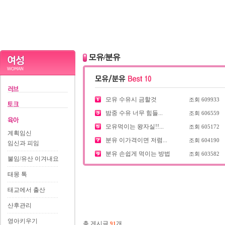
모유/분유
모유 수유시 금할것
조회
609933
밤중 수유 너무 힘들...
조회
606559
모유먹이는 왕자실!!...
조회
605172
계획임신
분유 이가격이면 저렴...
조회
604190
임신과 피임
분유 손쉽게 먹이는 방법
조회
603582
불임/유산 이겨내요
태몽 톡
태교에서 출산
산후관리
영아키우기
총 게시글
개
91